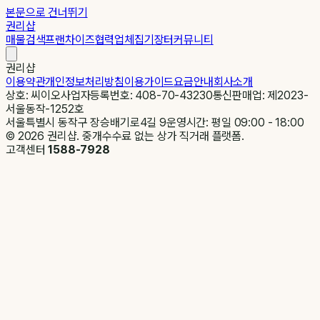
본문으로 건너뛰기
권리샵
매물검색
프랜차이즈
협력업체
집기장터
커뮤니티
권리샵
이용약관
개인정보처리방침
이용가이드
요금안내
회사소개
상호: 씨이오
사업자등록번호: 408-70-43230
통신판매업: 제2023-
서울동작-1252호
서울특별시 동작구 장승배기로4길 9
운영시간: 평일 09:00 - 18:00
©
2026
권리샵. 중개수수료 없는 상가 직거래 플랫폼.
고객센터
1588-7928