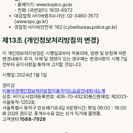
- 홈페이지: www.kopico.go.kr
- 전화: (국번없이) 1833-6972
대검찰청 사이버범죄수사단: 02-3480-3573
(www.spo.go.kr)
경찰청 사이버안전국: 182 (cyberbureau.police.go.kr)
제13조 (개인정보처리방침의 변경)
이 개인정보처리방침은 시행일로부터 적용되며, 법령 및 방침에 따른
변경내용의 추가, 삭제 및 정정이 있는 경우에는 변경사항의 시행 7일
전부터 공지사항을 통하여 고지할 것입니다.
시행일: 2024년 1월 1일
권리샵
이용약관
개인정보처리방침
이용가이드
요금안내
회사소개
상호: 씨이오
사업자등록번호: 408-70-43230
통신판매업: 제2023-
서울동작-1252호
서울특별시 동작구 장승배기로4길 9
운영시간: 평일 09:00 - 18:00
©
2026
권리샵. 중개수수료 없는 상가 직거래 플랫폼.
고객센터
1588-7928