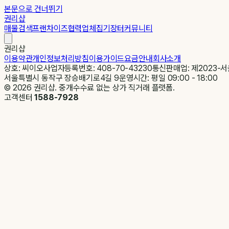
본문으로 건너뛰기
권리샵
매물검색
프랜차이즈
협력업체
집기장터
커뮤니티
권리샵
이용약관
개인정보처리방침
이용가이드
요금안내
회사소개
상호: 씨이오
사업자등록번호: 408-70-43230
통신판매업: 제2023-서
서울특별시 동작구 장승배기로4길 9
운영시간: 평일 09:00 - 18:00
©
2026
권리샵. 중개수수료 없는 상가 직거래 플랫폼.
고객센터
1588-7928