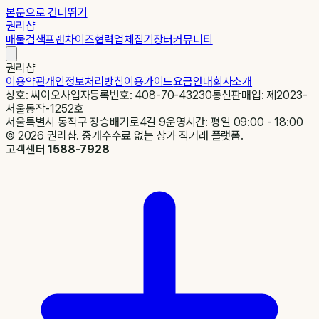
본문으로 건너뛰기
권리샵
매물검색
프랜차이즈
협력업체
집기장터
커뮤니티
권리샵
이용약관
개인정보처리방침
이용가이드
요금안내
회사소개
상호: 씨이오
사업자등록번호: 408-70-43230
통신판매업: 제2023-
서울동작-1252호
서울특별시 동작구 장승배기로4길 9
운영시간: 평일 09:00 - 18:00
©
2026
권리샵. 중개수수료 없는 상가 직거래 플랫폼.
고객센터
1588-7928