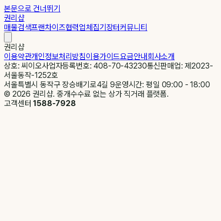
본문으로 건너뛰기
권리샵
매물검색
프랜차이즈
협력업체
집기장터
커뮤니티
권리샵
이용약관
개인정보처리방침
이용가이드
요금안내
회사소개
상호: 씨이오
사업자등록번호: 408-70-43230
통신판매업: 제2023-
서울동작-1252호
서울특별시 동작구 장승배기로4길 9
운영시간: 평일 09:00 - 18:00
©
2026
권리샵. 중개수수료 없는 상가 직거래 플랫폼.
고객센터
1588-7928