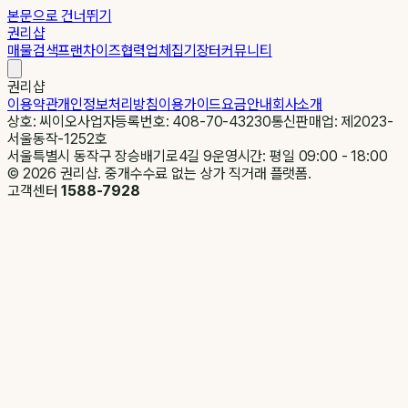
본문으로 건너뛰기
권리샵
매물검색
프랜차이즈
협력업체
집기장터
커뮤니티
권리샵
이용약관
개인정보처리방침
이용가이드
요금안내
회사소개
상호: 씨이오
사업자등록번호: 408-70-43230
통신판매업: 제2023-
서울동작-1252호
서울특별시 동작구 장승배기로4길 9
운영시간: 평일 09:00 - 18:00
©
2026
권리샵. 중개수수료 없는 상가 직거래 플랫폼.
고객센터
1588-7928