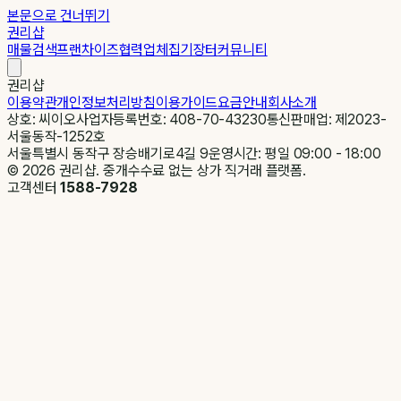
본문으로 건너뛰기
권리샵
매물검색
프랜차이즈
협력업체
집기장터
커뮤니티
권리샵
이용약관
개인정보처리방침
이용가이드
요금안내
회사소개
상호: 씨이오
사업자등록번호: 408-70-43230
통신판매업: 제2023-
서울동작-1252호
서울특별시 동작구 장승배기로4길 9
운영시간: 평일 09:00 - 18:00
©
2026
권리샵. 중개수수료 없는 상가 직거래 플랫폼.
고객센터
1588-7928