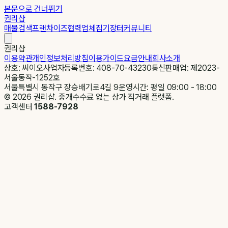
본문으로 건너뛰기
권리샵
매물검색
프랜차이즈
협력업체
집기장터
커뮤니티
권리샵
이용약관
개인정보처리방침
이용가이드
요금안내
회사소개
상호: 씨이오
사업자등록번호: 408-70-43230
통신판매업: 제2023-
서울동작-1252호
서울특별시 동작구 장승배기로4길 9
운영시간: 평일 09:00 - 18:00
©
2026
권리샵. 중개수수료 없는 상가 직거래 플랫폼.
고객센터
1588-7928