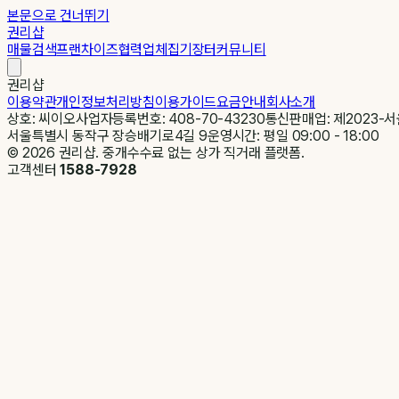
본문으로 건너뛰기
권리샵
매물검색
프랜차이즈
협력업체
집기장터
커뮤니티
권리샵
이용약관
개인정보처리방침
이용가이드
요금안내
회사소개
상호: 씨이오
사업자등록번호: 408-70-43230
통신판매업: 제2023-서
서울특별시 동작구 장승배기로4길 9
운영시간: 평일 09:00 - 18:00
©
2026
권리샵. 중개수수료 없는 상가 직거래 플랫폼.
고객센터
1588-7928