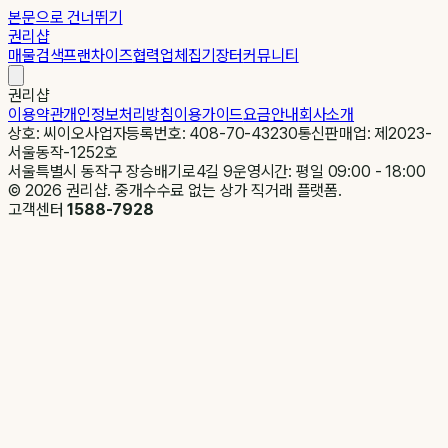
본문으로 건너뛰기
권리샵
매물검색
프랜차이즈
협력업체
집기장터
커뮤니티
권리샵
이용약관
개인정보처리방침
이용가이드
요금안내
회사소개
상호: 씨이오
사업자등록번호: 408-70-43230
통신판매업: 제2023-
서울동작-1252호
서울특별시 동작구 장승배기로4길 9
운영시간: 평일 09:00 - 18:00
©
2026
권리샵. 중개수수료 없는 상가 직거래 플랫폼.
고객센터
1588-7928