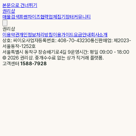
본문으로 건너뛰기
권리샵
매물검색
프랜차이즈
협력업체
집기장터
커뮤니티
권리샵
이용약관
개인정보처리방침
이용가이드
요금안내
회사소개
상호: 씨이오
사업자등록번호: 408-70-43230
통신판매업: 제2023-
서울동작-1252호
서울특별시 동작구 장승배기로4길 9
운영시간: 평일 09:00 - 18:00
©
2026
권리샵. 중개수수료 없는 상가 직거래 플랫폼.
고객센터
1588-7928