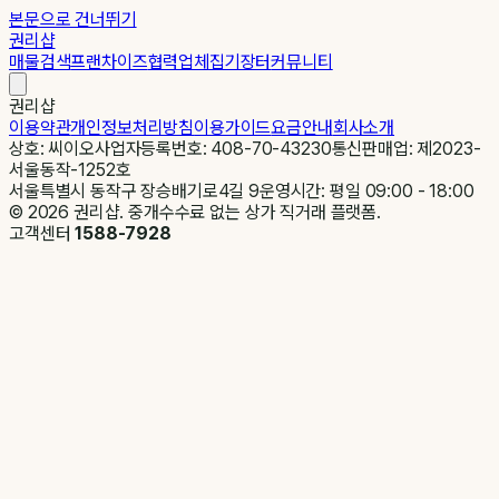
본문으로 건너뛰기
권리샵
매물검색
프랜차이즈
협력업체
집기장터
커뮤니티
권리샵
이용약관
개인정보처리방침
이용가이드
요금안내
회사소개
상호: 씨이오
사업자등록번호: 408-70-43230
통신판매업: 제2023-
서울동작-1252호
서울특별시 동작구 장승배기로4길 9
운영시간: 평일 09:00 - 18:00
©
2026
권리샵. 중개수수료 없는 상가 직거래 플랫폼.
고객센터
1588-7928