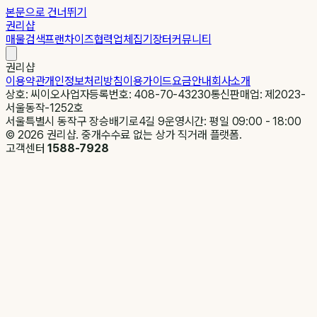
본문으로 건너뛰기
권리샵
매물검색
프랜차이즈
협력업체
집기장터
커뮤니티
권리샵
이용약관
개인정보처리방침
이용가이드
요금안내
회사소개
상호: 씨이오
사업자등록번호: 408-70-43230
통신판매업: 제2023-
서울동작-1252호
서울특별시 동작구 장승배기로4길 9
운영시간: 평일 09:00 - 18:00
©
2026
권리샵. 중개수수료 없는 상가 직거래 플랫폼.
고객센터
1588-7928