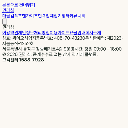
본문으로 건너뛰기
권리샵
매물검색
프랜차이즈
협력업체
집기장터
커뮤니티
권리샵
이용약관
개인정보처리방침
이용가이드
요금안내
회사소개
상호: 씨이오
사업자등록번호: 408-70-43230
통신판매업: 제2023-
서울동작-1252호
서울특별시 동작구 장승배기로4길 9
운영시간: 평일 09:00 - 18:00
©
2026
권리샵. 중개수수료 없는 상가 직거래 플랫폼.
고객센터
1588-7928