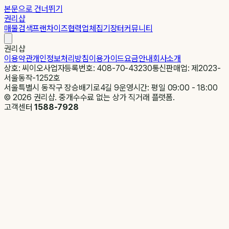
본문으로 건너뛰기
권리샵
매물검색
프랜차이즈
협력업체
집기장터
커뮤니티
권리샵
이용약관
개인정보처리방침
이용가이드
요금안내
회사소개
상호: 씨이오
사업자등록번호: 408-70-43230
통신판매업: 제2023-
서울동작-1252호
서울특별시 동작구 장승배기로4길 9
운영시간: 평일 09:00 - 18:00
©
2026
권리샵. 중개수수료 없는 상가 직거래 플랫폼.
고객센터
1588-7928