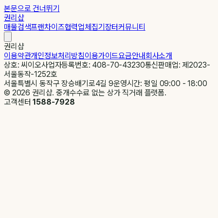
본문으로 건너뛰기
권리샵
매물검색
프랜차이즈
협력업체
집기장터
커뮤니티
권리샵
이용약관
개인정보처리방침
이용가이드
요금안내
회사소개
상호: 씨이오
사업자등록번호: 408-70-43230
통신판매업: 제2023-
서울동작-1252호
서울특별시 동작구 장승배기로4길 9
운영시간: 평일 09:00 - 18:00
©
2026
권리샵. 중개수수료 없는 상가 직거래 플랫폼.
고객센터
1588-7928