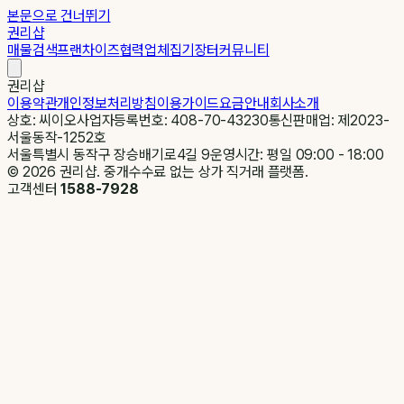
본문으로 건너뛰기
권리샵
매물검색
프랜차이즈
협력업체
집기장터
커뮤니티
권리샵
이용약관
개인정보처리방침
이용가이드
요금안내
회사소개
상호: 씨이오
사업자등록번호: 408-70-43230
통신판매업: 제2023-
서울동작-1252호
서울특별시 동작구 장승배기로4길 9
운영시간: 평일 09:00 - 18:00
©
2026
권리샵. 중개수수료 없는 상가 직거래 플랫폼.
고객센터
1588-7928