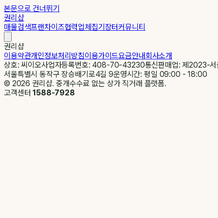
본문으로 건너뛰기
권리샵
매물검색
프랜차이즈
협력업체
집기장터
커뮤니티
권리샵
이용약관
개인정보처리방침
이용가이드
요금안내
회사소개
상호: 씨이오
사업자등록번호: 408-70-43230
통신판매업: 제2023-서
서울특별시 동작구 장승배기로4길 9
운영시간: 평일 09:00 - 18:00
©
2026
권리샵. 중개수수료 없는 상가 직거래 플랫폼.
고객센터
1588-7928