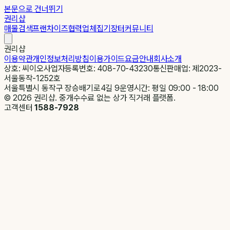
본문으로 건너뛰기
권리샵
매물검색
프랜차이즈
협력업체
집기장터
커뮤니티
권리샵
이용약관
개인정보처리방침
이용가이드
요금안내
회사소개
상호: 씨이오
사업자등록번호: 408-70-43230
통신판매업: 제2023-
서울동작-1252호
서울특별시 동작구 장승배기로4길 9
운영시간: 평일 09:00 - 18:00
©
2026
권리샵. 중개수수료 없는 상가 직거래 플랫폼.
고객센터
1588-7928