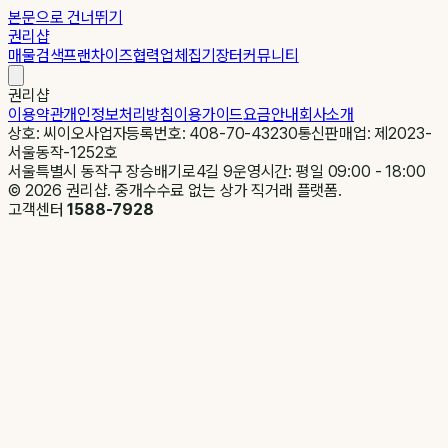
본문으로 건너뛰기
권리샵
매물검색
프랜차이즈
협력업체
집기장터
커뮤니티
권리샵
이용약관
개인정보처리방침
이용가이드
요금안내
회사소개
상호: 씨이오
사업자등록번호: 408-70-43230
통신판매업: 제2023-
서울동작-1252호
서울특별시 동작구 장승배기로4길 9
운영시간: 평일 09:00 - 18:00
©
2026
권리샵. 중개수수료 없는 상가 직거래 플랫폼.
고객센터
1588-7928