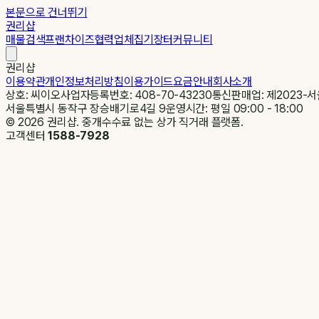
본문으로 건너뛰기
권리샵
매물검색
프랜차이즈
협력업체
집기장터
커뮤니티
권리샵
이용약관
개인정보처리방침
이용가이드
요금안내
회사소개
상호: 씨이오
사업자등록번호: 408-70-43230
통신판매업: 제2023-서
서울특별시 동작구 장승배기로4길 9
운영시간: 평일 09:00 - 18:00
©
2026
권리샵. 중개수수료 없는 상가 직거래 플랫폼.
고객센터
1588-7928