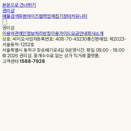
본문으로 건너뛰기
권리샵
매물검색
프랜차이즈
협력업체
집기장터
커뮤니티
권리샵
이용약관
개인정보처리방침
이용가이드
요금안내
회사소개
상호: 씨이오
사업자등록번호: 408-70-43230
통신판매업: 제2023-
서울동작-1252호
서울특별시 동작구 장승배기로4길 9
운영시간: 평일 09:00 - 18:00
©
2026
권리샵. 중개수수료 없는 상가 직거래 플랫폼.
고객센터
1588-7928