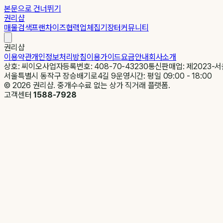
본문으로 건너뛰기
권리샵
매물검색
프랜차이즈
협력업체
집기장터
커뮤니티
권리샵
이용약관
개인정보처리방침
이용가이드
요금안내
회사소개
상호: 씨이오
사업자등록번호: 408-70-43230
통신판매업: 제2023-서
서울특별시 동작구 장승배기로4길 9
운영시간: 평일 09:00 - 18:00
©
2026
권리샵. 중개수수료 없는 상가 직거래 플랫폼.
고객센터
1588-7928