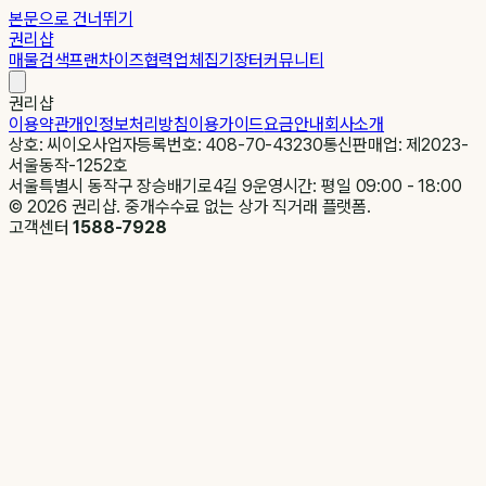
본문으로 건너뛰기
권리샵
매물검색
프랜차이즈
협력업체
집기장터
커뮤니티
권리샵
이용약관
개인정보처리방침
이용가이드
요금안내
회사소개
상호: 씨이오
사업자등록번호: 408-70-43230
통신판매업: 제2023-
서울동작-1252호
서울특별시 동작구 장승배기로4길 9
운영시간: 평일 09:00 - 18:00
©
2026
권리샵. 중개수수료 없는 상가 직거래 플랫폼.
고객센터
1588-7928