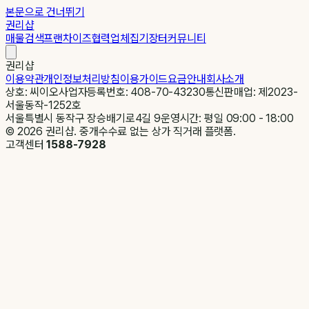
본문으로 건너뛰기
권리샵
매물검색
프랜차이즈
협력업체
집기장터
커뮤니티
권리샵
이용약관
개인정보처리방침
이용가이드
요금안내
회사소개
상호: 씨이오
사업자등록번호: 408-70-43230
통신판매업: 제2023-
서울동작-1252호
서울특별시 동작구 장승배기로4길 9
운영시간: 평일 09:00 - 18:00
©
2026
권리샵. 중개수수료 없는 상가 직거래 플랫폼.
고객센터
1588-7928