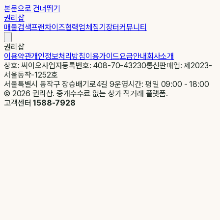
본문으로 건너뛰기
권리샵
매물검색
프랜차이즈
협력업체
집기장터
커뮤니티
권리샵
이용약관
개인정보처리방침
이용가이드
요금안내
회사소개
상호: 씨이오
사업자등록번호: 408-70-43230
통신판매업: 제2023-
서울동작-1252호
서울특별시 동작구 장승배기로4길 9
운영시간: 평일 09:00 - 18:00
©
2026
권리샵. 중개수수료 없는 상가 직거래 플랫폼.
고객센터
1588-7928