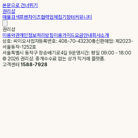
본문으로 건너뛰기
권리샵
매물검색
프랜차이즈
협력업체
집기장터
커뮤니티
권리샵
이용약관
개인정보처리방침
이용가이드
요금안내
회사소개
상호: 씨이오
사업자등록번호: 408-70-43230
통신판매업: 제2023-
서울동작-1252호
서울특별시 동작구 장승배기로4길 9
운영시간: 평일 09:00 - 18:00
©
2026
권리샵. 중개수수료 없는 상가 직거래 플랫폼.
고객센터
1588-7928