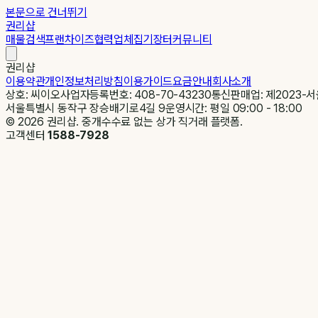
본문으로 건너뛰기
권리샵
매물검색
프랜차이즈
협력업체
집기장터
커뮤니티
권리샵
이용약관
개인정보처리방침
이용가이드
요금안내
회사소개
상호: 씨이오
사업자등록번호: 408-70-43230
통신판매업: 제2023-서
서울특별시 동작구 장승배기로4길 9
운영시간: 평일 09:00 - 18:00
©
2026
권리샵. 중개수수료 없는 상가 직거래 플랫폼.
고객센터
1588-7928