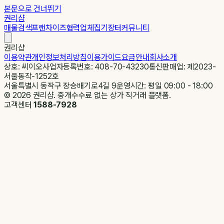
본문으로 건너뛰기
권리샵
매물검색
프랜차이즈
협력업체
집기장터
커뮤니티
권리샵
이용약관
개인정보처리방침
이용가이드
요금안내
회사소개
상호: 씨이오
사업자등록번호: 408-70-43230
통신판매업: 제2023-
서울동작-1252호
서울특별시 동작구 장승배기로4길 9
운영시간: 평일 09:00 - 18:00
©
2026
권리샵. 중개수수료 없는 상가 직거래 플랫폼.
고객센터
1588-7928