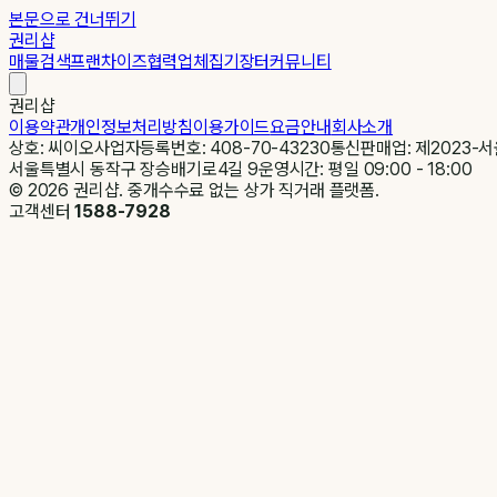
본문으로 건너뛰기
권리샵
매물검색
프랜차이즈
협력업체
집기장터
커뮤니티
권리샵
이용약관
개인정보처리방침
이용가이드
요금안내
회사소개
상호: 씨이오
사업자등록번호: 408-70-43230
통신판매업: 제2023-서
서울특별시 동작구 장승배기로4길 9
운영시간: 평일 09:00 - 18:00
©
2026
권리샵. 중개수수료 없는 상가 직거래 플랫폼.
고객센터
1588-7928