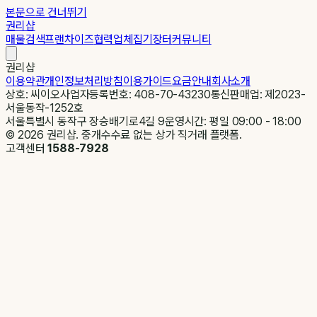
본문으로 건너뛰기
권리샵
매물검색
프랜차이즈
협력업체
집기장터
커뮤니티
권리샵
이용약관
개인정보처리방침
이용가이드
요금안내
회사소개
상호: 씨이오
사업자등록번호: 408-70-43230
통신판매업: 제2023-
서울동작-1252호
서울특별시 동작구 장승배기로4길 9
운영시간: 평일 09:00 - 18:00
©
2026
권리샵. 중개수수료 없는 상가 직거래 플랫폼.
고객센터
1588-7928