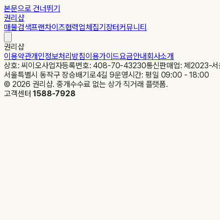
본문으로 건너뛰기
권리샵
매물검색
프랜차이즈
협력업체
집기장터
커뮤니티
권리샵
이용약관
개인정보처리방침
이용가이드
요금안내
회사소개
상호: 씨이오
사업자등록번호: 408-70-43230
통신판매업: 제2023-서
서울특별시 동작구 장승배기로4길 9
운영시간: 평일 09:00 - 18:00
©
2026
권리샵. 중개수수료 없는 상가 직거래 플랫폼.
고객센터
1588-7928