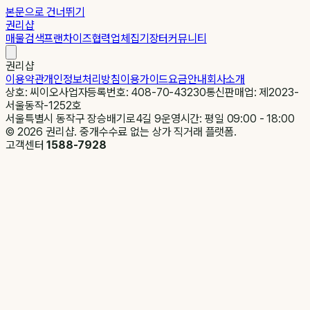
본문으로 건너뛰기
권리샵
매물검색
프랜차이즈
협력업체
집기장터
커뮤니티
권리샵
이용약관
개인정보처리방침
이용가이드
요금안내
회사소개
상호: 씨이오
사업자등록번호: 408-70-43230
통신판매업: 제2023-
서울동작-1252호
서울특별시 동작구 장승배기로4길 9
운영시간: 평일 09:00 - 18:00
©
2026
권리샵. 중개수수료 없는 상가 직거래 플랫폼.
고객센터
1588-7928