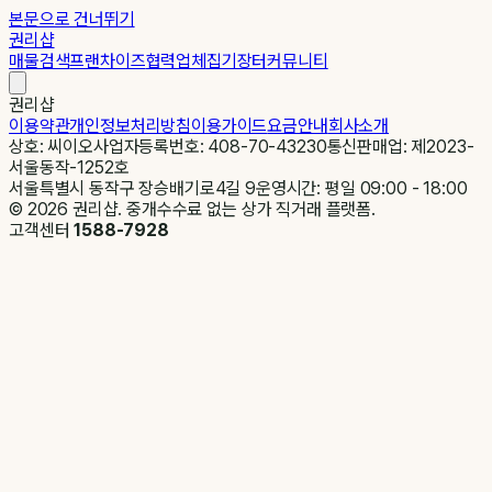
본문으로 건너뛰기
권리샵
매물검색
프랜차이즈
협력업체
집기장터
커뮤니티
권리샵
이용약관
개인정보처리방침
이용가이드
요금안내
회사소개
상호: 씨이오
사업자등록번호: 408-70-43230
통신판매업: 제2023-
서울동작-1252호
서울특별시 동작구 장승배기로4길 9
운영시간: 평일 09:00 - 18:00
©
2026
권리샵. 중개수수료 없는 상가 직거래 플랫폼.
고객센터
1588-7928