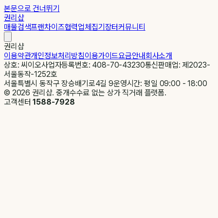
본문으로 건너뛰기
권리샵
매물검색
프랜차이즈
협력업체
집기장터
커뮤니티
권리샵
이용약관
개인정보처리방침
이용가이드
요금안내
회사소개
상호: 씨이오
사업자등록번호: 408-70-43230
통신판매업: 제2023-
서울동작-1252호
서울특별시 동작구 장승배기로4길 9
운영시간: 평일 09:00 - 18:00
©
2026
권리샵. 중개수수료 없는 상가 직거래 플랫폼.
고객센터
1588-7928