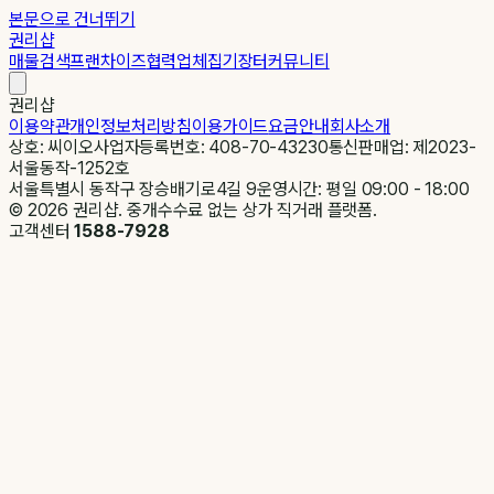
본문으로 건너뛰기
권리샵
매물검색
프랜차이즈
협력업체
집기장터
커뮤니티
권리샵
이용약관
개인정보처리방침
이용가이드
요금안내
회사소개
상호: 씨이오
사업자등록번호: 408-70-43230
통신판매업: 제2023-
서울동작-1252호
서울특별시 동작구 장승배기로4길 9
운영시간: 평일 09:00 - 18:00
©
2026
권리샵. 중개수수료 없는 상가 직거래 플랫폼.
고객센터
1588-7928