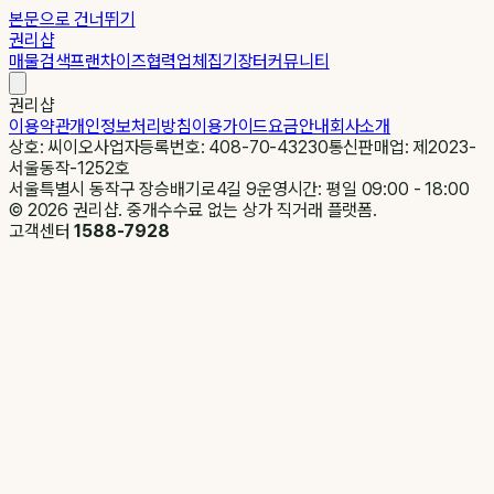
본문으로 건너뛰기
권리샵
매물검색
프랜차이즈
협력업체
집기장터
커뮤니티
권리샵
이용약관
개인정보처리방침
이용가이드
요금안내
회사소개
상호: 씨이오
사업자등록번호: 408-70-43230
통신판매업: 제2023-
서울동작-1252호
서울특별시 동작구 장승배기로4길 9
운영시간: 평일 09:00 - 18:00
©
2026
권리샵. 중개수수료 없는 상가 직거래 플랫폼.
고객센터
1588-7928