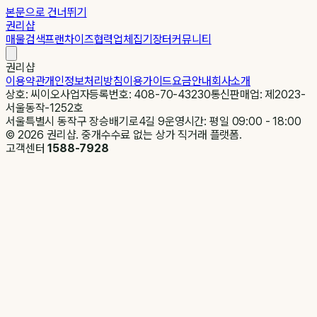
본문으로 건너뛰기
권리샵
매물검색
프랜차이즈
협력업체
집기장터
커뮤니티
권리샵
이용약관
개인정보처리방침
이용가이드
요금안내
회사소개
상호: 씨이오
사업자등록번호: 408-70-43230
통신판매업: 제2023-
서울동작-1252호
서울특별시 동작구 장승배기로4길 9
운영시간: 평일 09:00 - 18:00
©
2026
권리샵. 중개수수료 없는 상가 직거래 플랫폼.
고객센터
1588-7928