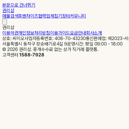
본문으로 건너뛰기
권리샵
매물검색
프랜차이즈
협력업체
집기장터
커뮤니티
권리샵
이용약관
개인정보처리방침
이용가이드
요금안내
회사소개
상호: 씨이오
사업자등록번호: 408-70-43230
통신판매업: 제2023-서
서울특별시 동작구 장승배기로4길 9
운영시간: 평일 09:00 - 18:00
©
2026
권리샵. 중개수수료 없는 상가 직거래 플랫폼.
고객센터
1588-7928