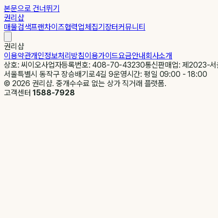
본문으로 건너뛰기
권리샵
매물검색
프랜차이즈
협력업체
집기장터
커뮤니티
권리샵
이용약관
개인정보처리방침
이용가이드
요금안내
회사소개
상호: 씨이오
사업자등록번호: 408-70-43230
통신판매업: 제2023-서
서울특별시 동작구 장승배기로4길 9
운영시간: 평일 09:00 - 18:00
©
2026
권리샵. 중개수수료 없는 상가 직거래 플랫폼.
고객센터
1588-7928