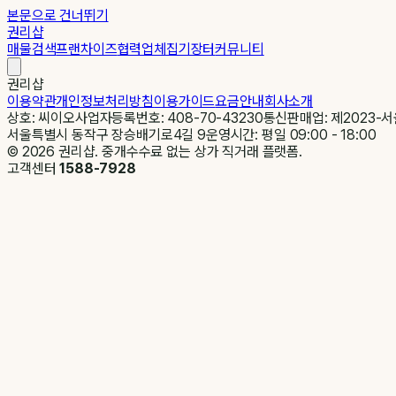
본문으로 건너뛰기
권리샵
매물검색
프랜차이즈
협력업체
집기장터
커뮤니티
권리샵
이용약관
개인정보처리방침
이용가이드
요금안내
회사소개
상호: 씨이오
사업자등록번호: 408-70-43230
통신판매업: 제2023-서
서울특별시 동작구 장승배기로4길 9
운영시간: 평일 09:00 - 18:00
©
2026
권리샵. 중개수수료 없는 상가 직거래 플랫폼.
고객센터
1588-7928