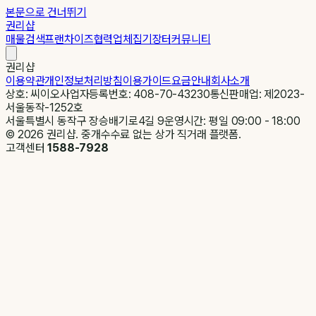
본문으로 건너뛰기
권리샵
매물검색
프랜차이즈
협력업체
집기장터
커뮤니티
권리샵
이용약관
개인정보처리방침
이용가이드
요금안내
회사소개
상호: 씨이오
사업자등록번호: 408-70-43230
통신판매업: 제2023-
서울동작-1252호
서울특별시 동작구 장승배기로4길 9
운영시간: 평일 09:00 - 18:00
©
2026
권리샵. 중개수수료 없는 상가 직거래 플랫폼.
고객센터
1588-7928