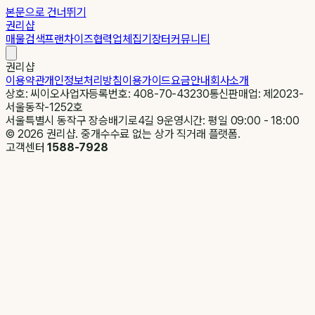
본문으로 건너뛰기
권리샵
매물검색
프랜차이즈
협력업체
집기장터
커뮤니티
권리샵
이용약관
개인정보처리방침
이용가이드
요금안내
회사소개
상호: 씨이오
사업자등록번호: 408-70-43230
통신판매업: 제2023-
서울동작-1252호
서울특별시 동작구 장승배기로4길 9
운영시간: 평일 09:00 - 18:00
©
2026
권리샵. 중개수수료 없는 상가 직거래 플랫폼.
고객센터
1588-7928