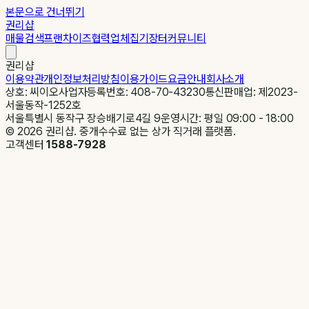
본문으로 건너뛰기
권리샵
매물검색
프랜차이즈
협력업체
집기장터
커뮤니티
권리샵
이용약관
개인정보처리방침
이용가이드
요금안내
회사소개
상호: 씨이오
사업자등록번호: 408-70-43230
통신판매업: 제2023-
서울동작-1252호
서울특별시 동작구 장승배기로4길 9
운영시간: 평일 09:00 - 18:00
©
2026
권리샵. 중개수수료 없는 상가 직거래 플랫폼.
고객센터
1588-7928