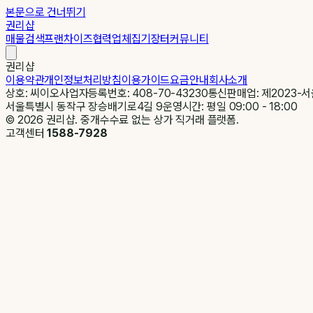
본문으로 건너뛰기
권리샵
매물검색
프랜차이즈
협력업체
집기장터
커뮤니티
권리샵
이용약관
개인정보처리방침
이용가이드
요금안내
회사소개
상호: 씨이오
사업자등록번호: 408-70-43230
통신판매업: 제2023-서
서울특별시 동작구 장승배기로4길 9
운영시간: 평일 09:00 - 18:00
©
2026
권리샵. 중개수수료 없는 상가 직거래 플랫폼.
고객센터
1588-7928