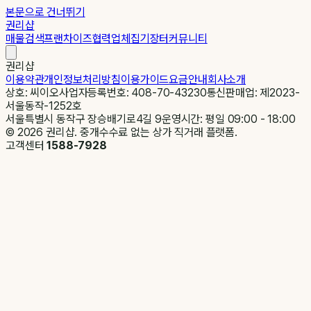
본문으로 건너뛰기
권리샵
매물검색
프랜차이즈
협력업체
집기장터
커뮤니티
권리샵
이용약관
개인정보처리방침
이용가이드
요금안내
회사소개
상호: 씨이오
사업자등록번호: 408-70-43230
통신판매업: 제2023-
서울동작-1252호
서울특별시 동작구 장승배기로4길 9
운영시간: 평일 09:00 - 18:00
©
2026
권리샵. 중개수수료 없는 상가 직거래 플랫폼.
고객센터
1588-7928