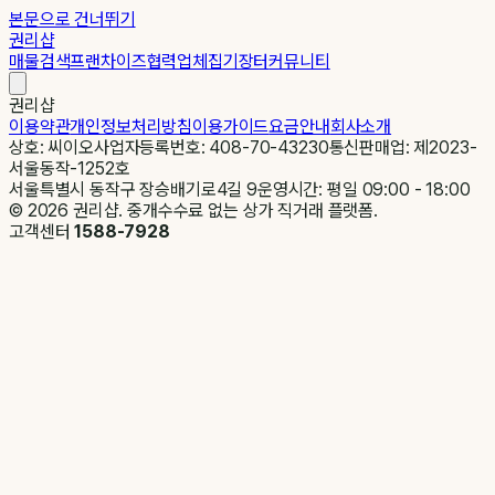
본문으로 건너뛰기
권리샵
매물검색
프랜차이즈
협력업체
집기장터
커뮤니티
권리샵
이용약관
개인정보처리방침
이용가이드
요금안내
회사소개
상호: 씨이오
사업자등록번호: 408-70-43230
통신판매업: 제2023-
서울동작-1252호
서울특별시 동작구 장승배기로4길 9
운영시간: 평일 09:00 - 18:00
©
2026
권리샵. 중개수수료 없는 상가 직거래 플랫폼.
고객센터
1588-7928