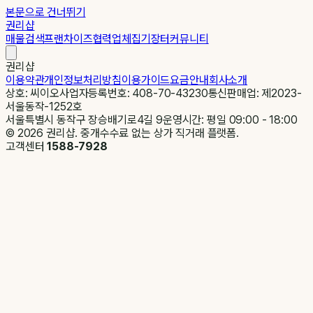
본문으로 건너뛰기
권리샵
매물검색
프랜차이즈
협력업체
집기장터
커뮤니티
권리샵
이용약관
개인정보처리방침
이용가이드
요금안내
회사소개
상호: 씨이오
사업자등록번호: 408-70-43230
통신판매업: 제2023-
서울동작-1252호
서울특별시 동작구 장승배기로4길 9
운영시간: 평일 09:00 - 18:00
©
2026
권리샵. 중개수수료 없는 상가 직거래 플랫폼.
고객센터
1588-7928