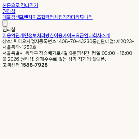
본문으로 건너뛰기
권리샵
매물검색
프랜차이즈
협력업체
집기장터
커뮤니티
권리샵
이용약관
개인정보처리방침
이용가이드
요금안내
회사소개
상호: 씨이오
사업자등록번호: 408-70-43230
통신판매업: 제2023-
서울동작-1252호
서울특별시 동작구 장승배기로4길 9
운영시간: 평일 09:00 - 18:00
©
2026
권리샵. 중개수수료 없는 상가 직거래 플랫폼.
고객센터
1588-7928