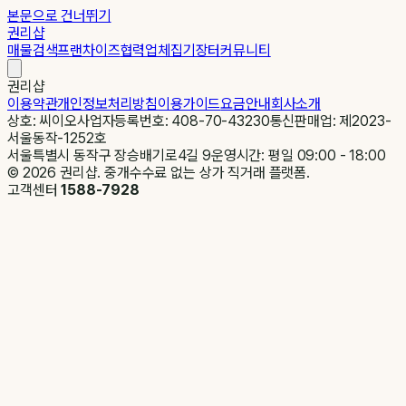
본문으로 건너뛰기
권리샵
매물검색
프랜차이즈
협력업체
집기장터
커뮤니티
권리샵
이용약관
개인정보처리방침
이용가이드
요금안내
회사소개
상호: 씨이오
사업자등록번호: 408-70-43230
통신판매업: 제2023-
서울동작-1252호
서울특별시 동작구 장승배기로4길 9
운영시간: 평일 09:00 - 18:00
©
2026
권리샵. 중개수수료 없는 상가 직거래 플랫폼.
고객센터
1588-7928